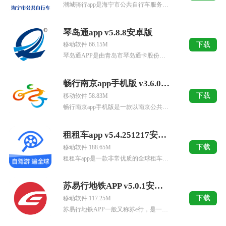
潮城骑行app是海宁市公共自行车服务有限公司专门为海宁市地区用户打造的一款公共自行车租还信息系统平台，该平台采用“零押金”模式，不需要进行超前预存，软件功能主要为海宁市民提供便捷的公共自行车站点位置查...
琴岛通app v5.8.8安卓版
下载
移动软件 66.15M
琴岛通APP是由青岛市琴岛通卡股份有限公司打造开发的一款便民服务生活实用应用软件，这是青岛琴岛通为旗下的便民卡琴岛通卡打造的一款线上APP服务软件，它可以为用户提供方便快捷的线上业务服务，包括NFC开...
畅行南京app手机版 v3.6.0安卓版
下载
移动软件 58.83M
畅行南京app手机版是一款以南京公共自行车的绿色交通共享互联网技术为基础，为广大南京本地居民设计的单车租赁出行服务应用，主打绿色出行，便捷生活的核心宗旨，不仅依托南京公共自行车全市范围超过1600个站...
租租车app v5.4.251217安卓版
下载
移动软件 188.65M
租租车app是一款非常优质的全球租车平台，只要你有中国驾照就能够随意租车，众多出境游自驾用户的首选租车平台，有驾照不想买车，有车不想开出去，那么这款app能够满足你的出境自驾游的交通工具需求，从此出门...
苏易行地铁APP v5.0.1安卓版
下载
移动软件 117.25M
苏易行地铁APP一般又称苏e行，是一款为苏州用户提供便捷地铁出行服务的软件。苏州地铁扫码乘车APP可以先乘车，后付款，并结合苏州城市文化及地铁出行场景，围绕 “地铁大脑” 构建公共交通智慧出行，利用L...