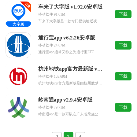
车来了大字版 v1.92.0安卓版
下载
移动软件 91.61M
车来了大字版是一款专门提供给近视老花眼用户的公交地铁到站查询类软件。相信很多用户也是用过车来了吧，它可以帮助用户查询自己想要的公交车次站点，具体的到站时间，让用户可以从容赶车，不会每次急急忙忙跑过去发...
通行宝app v6.2.26安卓版
下载
移动软件 24.67M
通行宝app通常又称之为通行宝ETC，其是由江苏通行宝智慧交通科技股份有限公司为方便广大苏州朋友出行所量身打造的一款手机客户端应用，且主要高速公路ETC及衍生业务服务而展开。提供了有苏州卡在线申办、充...
杭州地铁app官方最新版 v6.5.0安卓版
下载
移动软件 103.69M
杭州地铁app官方最新版是由杭州数梦工场科技有限公司推出的一款便民的出行路线查询软件，在这里用户们可以方便、快捷、准确的体验到手机购票、出行指引、路线查询、车站站信息查询等在内多方面服务。而在操作方面...
岭南通app v2.9.4安卓版
下载
移动软件 79.71M
岭南通app是一款可以在广东省乘坐公交，享受乘车优惠的公交卡app。大家可以通过它，能够畅行广东。它除了在广东广州、佛山、潮州、中山、汕头、东莞、惠州、茂名、韶关等省内城市乘坐公共交通之外，还支持乘坐...
2
3
4