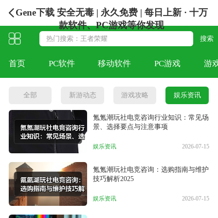
Gene下载 安全无毒 | 永久免费 | 每日上新 · 十万
款软件、PC游戏等你发现
首页
PC软件
移动软件
PC游戏
游
全部
新游动态
游戏攻略
娱乐资讯
氪氪潮玩社电竞咨询行业知识：常见场
景、选择要点与注意事项
娱乐资讯
2026-07-15
氪氪潮玩社电竞咨询：选购指南与维护
技巧解析2025
娱乐资讯
2026-07-15